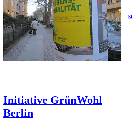
S
Initiative GrünWohl
Berlin