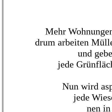
Mehr Wohnungen b
drum arbeiten Müll
und gebe
jede Grünfläc
Nun wird asph
jede Wies
nen in